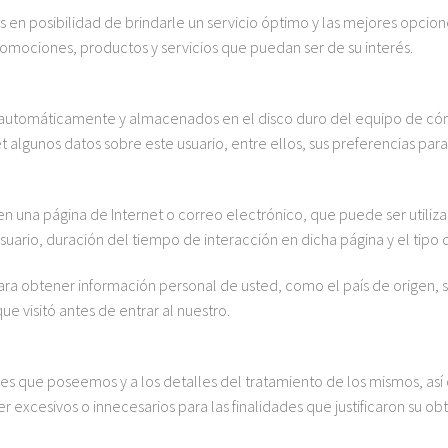
 en posibilidad de brindarle un servicio óptimo y las mejores opcione
romociones, productos y servicios que puedan ser de su interés.
 automáticamente y almacenados en el disco duro del equipo de cómp
t algunos datos sobre este usuario, entre ellos, sus preferencias para
en una página de Internet o correo electrónico, que puede ser utiliz
uario, duración del tiempo de interacción en dicha página y el tipo d
a obtener información personal de usted, como el país de origen, s
 que visitó antes de entrar al nuestro.
s que poseemos y a los detalles del tratamiento de los mismos, así c
r excesivos o innecesarios para las finalidades que justificaron su 