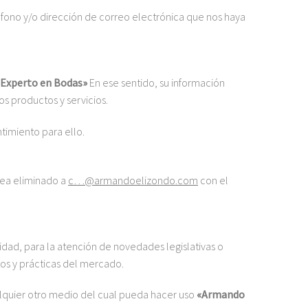
fono y/o dirección de correo electrónica que nos haya
Experto en Bodas»
En ese sentido, su información
s productos y servicios.
timiento para ello.
sea eliminado a
c…@armandoelizondo.com
con el
dad, para la atención de novedades legislativas o
tos y prácticas del mercado.
lquier otro medio del cual pueda hacer uso
«Armando