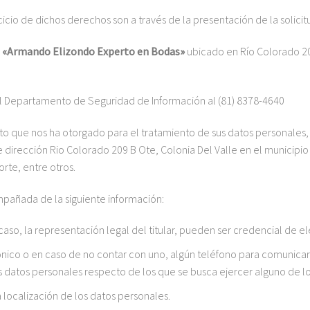
io de dichos derechos son a través de la presentación de la solicit
e
«Armando Elizondo Experto en Bodas»
ubicado en Río Colorado 20
el Departamento de Seguridad de Información al
(81) 8378-4640
 que nos ha otorgado para el tratamiento de sus datos personales, 
te dirección Rio Colorado 209 B Ote, Colonia Del Valle en el municipio
rte, entre otros.
mpañada de la siguiente información:
aso, la representación legal del titular, pueden ser credencial de el
nico o en caso de no contar con uno, algún teléfono para comunicarle
os datos personales respecto de los que se busca ejercer alguno de 
 localización de los datos personales.