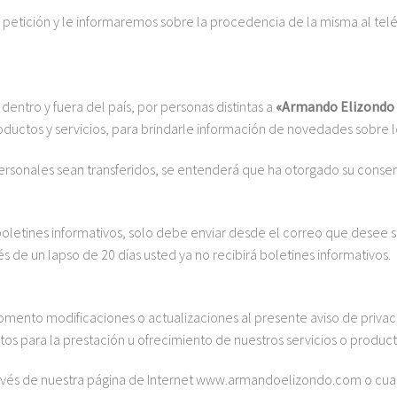
etición y le informaremos sobre la procedencia de la misma al telé
dentro y fuera del país, por personas distintas a
«Armando Elizondo 
ctos y servicios, para brindarle información de novedades sobre lo
personales sean transferidos, se entenderá que ha otorgado su consen
boletines informativos, solo debe enviar desde el correo que desee 
és de un lapso de 20 días usted ya no recibirá boletines informativos.
ento modificaciones o actualizaciones al presente aviso de privaci
ntos para la prestación u ofrecimiento de nuestros servicios o produc
avés de nuestra página de Internet
www.armandoelizondo.com
o cua