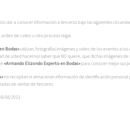
olo dar a conocer información a terceros bajo las siguientes circunsta
s, orden de cateo u otro proceso legal.
en Bodas»
utilizan, fotografías imágenes y video de los eventos a los
dad de usted hacernos saber que NO quiere, que dichas imágenes de s
de
«Armando Elizondo Experto en Bodas»
para conocer mejor sus p
s»
no recopilan ni almacenan información de identificación personal p
zadas de ventas de terceros.
 28/08/2013